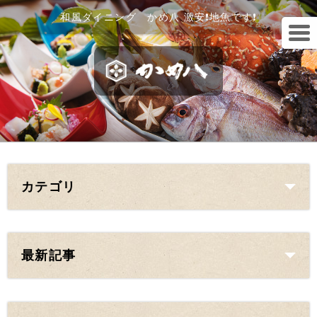
和風ダイニング かめ八 激安❗地魚です❗
カテゴリ
最新記事